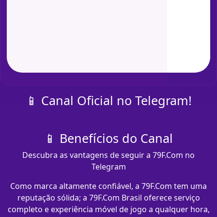
📱 Canal Oficial no Telegram!
📱 Benefícios do Canal
Descubra as vantagens de seguir a 79F.Com no
Telegram
Como marca altamente confiável, a 79F.Com tem uma
reputação sólida; a 79F.Com Brasil oferece serviço
completo e experiência móvel de jogo a qualquer hora,