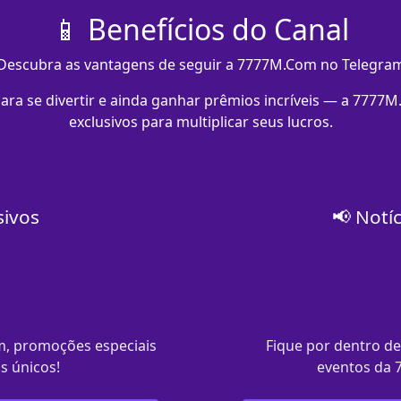
📱 Benefícios do Canal
Descubra as vantagens de seguir a 7777M.Com no Telegra
para se divertir e ainda ganhar prêmios incríveis — a 7
exclusivos para multiplicar seus lucros.
sivos
📢 Notí
m, promoções especiais
Fique por dentro d
s únicos!
eventos da 