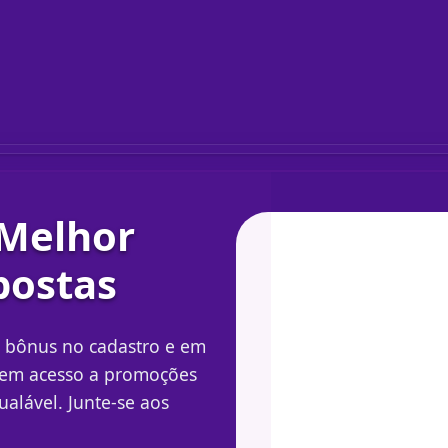
 Melhor
postas
 bônus no cadastro e em
tem acesso a promoções
ualável. Junte-se aos