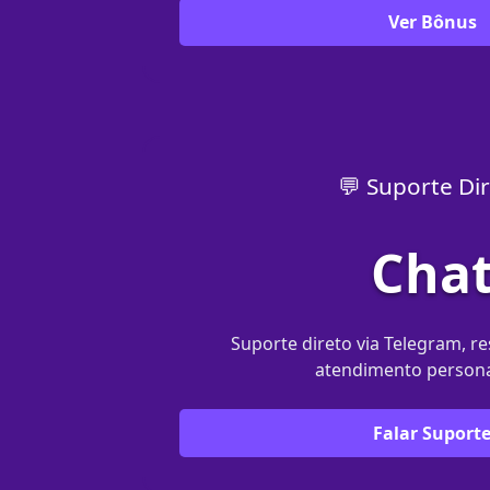
Ver Bônus
💬 Suporte Di
Cha
Suporte direto via Telegram, r
atendimento persona
Falar Suport