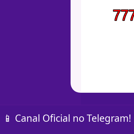
📱 Canal Oficial no Telegram!