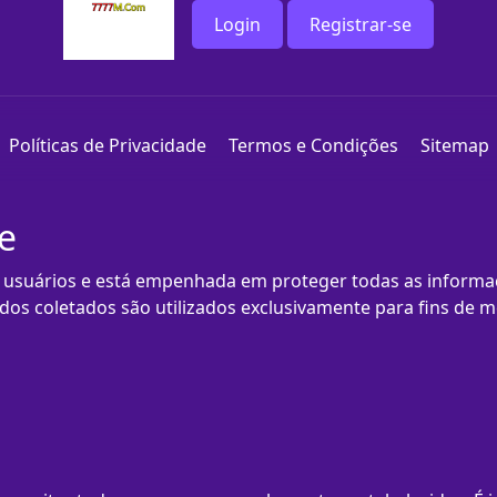
Login
Registrar-se
Políticas de Privacidade
Termos e Condições
Sitemap
de
s usuários e está empenhada em proteger todas as informa
os coletados são utilizados exclusivamente para fins de m