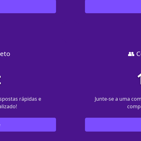
reto
👥 
t
espostas rápidas e
Junte-se a uma com
lizado!
compa
e