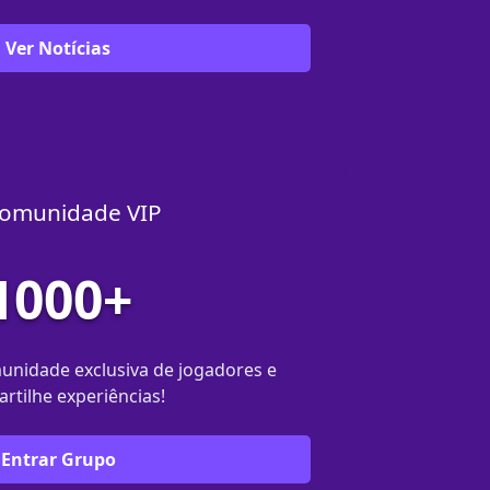
Ver Notícias
Comunidade VIP
1000+
unidade exclusiva de jogadores e
rtilhe experiências!
Entrar Grupo