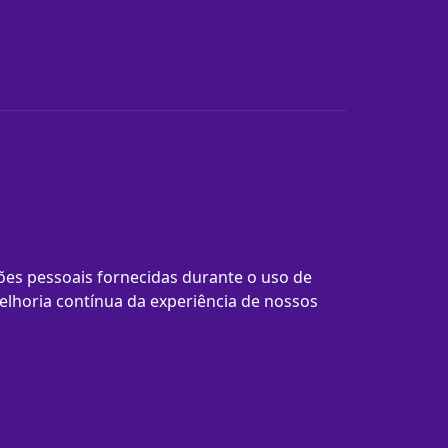
ões pessoais fornecidas durante o uso de
elhoria contínua da experiência de nossos