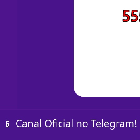
📱 Canal Oficial no Telegram!