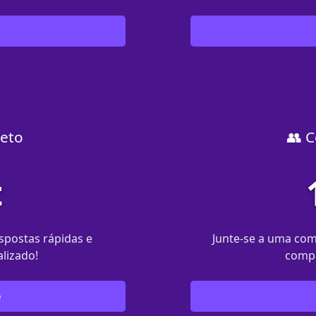
reto
👥 
t
espostas rápidas e
Junte-se a uma com
lizado!
compa
e