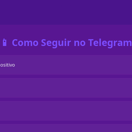
📱 Como Seguir no Telegram
ositivo