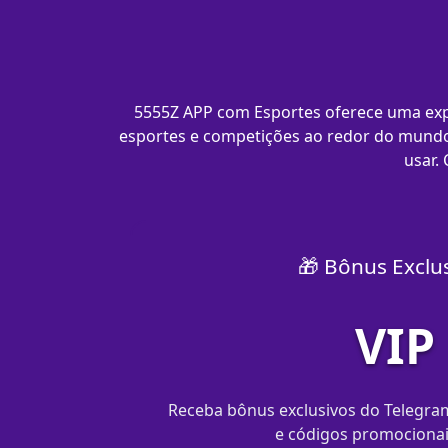
5555Z APP com​ Esportes oferece uma exp
esportes e competições ao redor do mundo,
usar.
🎁 Bônus Exclu
VIP
Receba bônus exclusivos do Telegra
e códigos promocionai