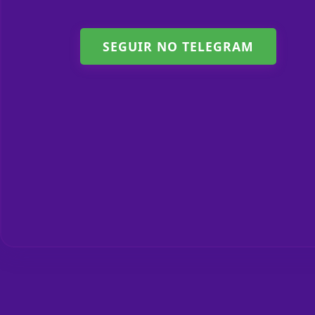
SEGUIR NO TELEGRAM